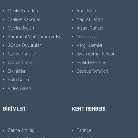
Meclis Kararları
İmar İşleri
Faaliyet Raporları
Yapı Kullanım
Meclis Üyeleri
İnşaat Ruhsatı
Kurumsal Mali Durum ve Beklentiler Raporu
Numarataj
Güncel Duyurular
Vergi İşlemleri
Güncel İhaleler
İşyeri Açma Ruhsatı
Güncel İlanlar
Evlilik Hizmetleri
Etkinlikler
Otobüs Seferleri
Foto Galeri
Video Galeri
BİRİMLER
KENT REHBERİ
Zabıta Amirliği
Tarihçe