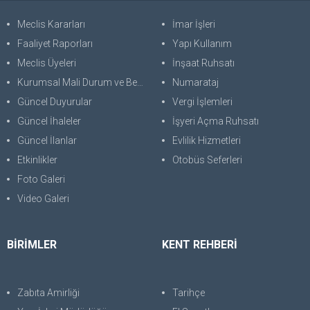
Meclis Kararları
İmar İşleri
Faaliyet Raporları
Yapı Kullanım
Meclis Üyeleri
İnşaat Ruhsatı
Kurumsal Mali Durum ve Beklentiler Raporu
Numarataj
Güncel Duyurular
Vergi İşlemleri
Güncel İhaleler
İşyeri Açma Ruhsatı
Güncel İlanlar
Evlilik Hizmetleri
Etkinlikler
Otobüs Seferleri
Foto Galeri
Video Galeri
BİRİMLER
KENT REHBERİ
Zabıta Amirliği
Tarihçe