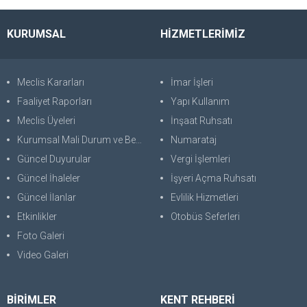
KURUMSAL
HİZMETLERİMİZ
Meclis Kararları
İmar İşleri
Faaliyet Raporları
Yapı Kullanım
Meclis Üyeleri
İnşaat Ruhsatı
Kurumsal Mali Durum ve Beklentiler Raporu
Numarataj
Güncel Duyurular
Vergi İşlemleri
Güncel İhaleler
İşyeri Açma Ruhsatı
Güncel İlanlar
Evlilik Hizmetleri
Etkinlikler
Otobüs Seferleri
Foto Galeri
Video Galeri
BİRİMLER
KENT REHBERİ