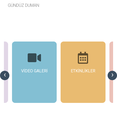
GÜNDÜZ DUMAN
ER
VİDEO GALERİ
ETKİNLİKLER
‹
›
İncele
İncele