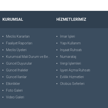
KURUMSAL
HİZMETLERİMİZ
Meclis Kararları
İmar İşleri
Faaliyet Raporları
Yapı Kullanım
Meclis Üyeleri
İnşaat Ruhsatı
Kurumsal Mali Durum ve Beklentiler Raporu
Numarataj
Güncel Duyurular
Vergi İşlemleri
Güncel İhaleler
İşyeri Açma Ruhsatı
Güncel İlanlar
Evlilik Hizmetleri
Etkinlikler
Otobüs Seferleri
Foto Galeri
Video Galeri